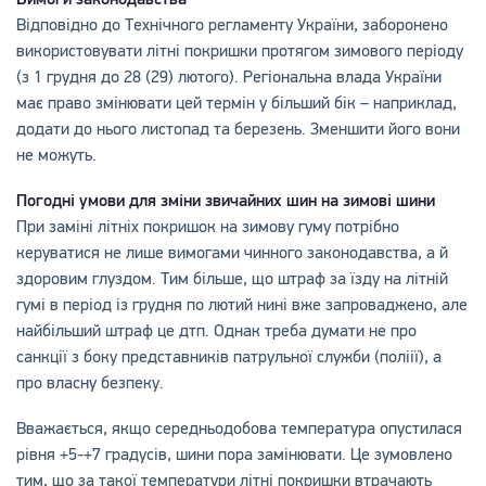
Відповідно до Технічного регламенту України, заборонено
використовувати літні покришки протягом зимового періоду
(з 1 грудня до 28 (29) лютого). Регіональна влада України
має право змінювати цей термін у більший бік – наприклад,
додати до нього листопад та березень. Зменшити його вони
не можуть.
Погодні умови для зміни звичайних шин на зимові шини
При заміні літніх покришок на зимову гуму потрібно
керуватися не лише вимогами чинного законодавства, а й
здоровим глуздом. Тим більше, що штраф за їзду на літній
гумі в період із грудня по лютий нині вже запроваджено, але
найбільший штраф це дтп. Однак треба думати не про
санкції з боку представників патрульної служби (поліії), а
про власну безпеку.
Вважається, якщо середньодобова температура опустилася
рівня +5-+7 градусів, шини пора замінювати. Це зумовлено
тим, що за такої температури літні покришки втрачають