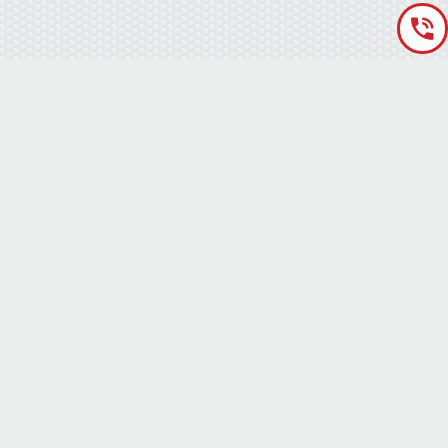
«Аккумуляторная База» © 2012 – 2022
г. Киев
(правый берег) ,
ул. Кольцевая дорога, 15
режим работы: пн-сб с 9-00 до 19-00 воскресенье выходной
(073) 010-11-13
(073) 010-11-13