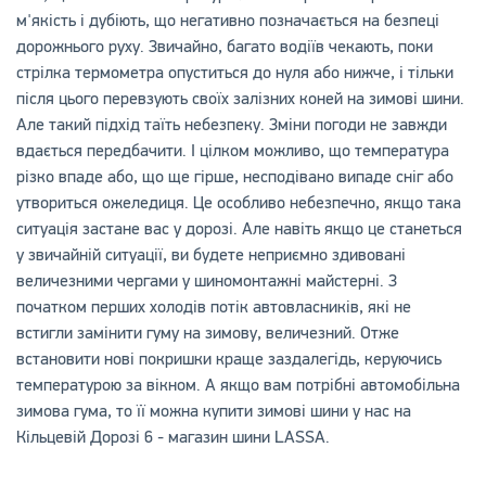
м'якість і дубіють, що негативно позначається на безпеці
дорожнього руху. Звичайно, багато водіїв чекають, поки
стрілка термометра опуститься до нуля або нижче, і тільки
після цього перевзують своїх залізних коней на зимові шини.
Але такий підхід таїть небезпеку. Зміни погоди не завжди
вдається передбачити. І цілком можливо, що температура
різко впаде або, що ще гірше, несподівано випаде сніг або
утвориться ожеледиця. Це особливо небезпечно, якщо така
ситуація застане вас у дорозі. Але навіть якщо це станеться
у звичайній ситуації, ви будете неприємно здивовані
величезними чергами у шиномонтажні майстерні. З
початком перших холодів потік автовласників, які не
встигли замінити гуму на зимову, величезний. Отже
встановити нові покришки краще заздалегідь, керуючись
температурою за вікном. А якщо вам потрібні автомобільна
зимова гума, то її можна купити зимові шини у нас на
Кільцевій Дорозі 6 - магазин шини LASSA.