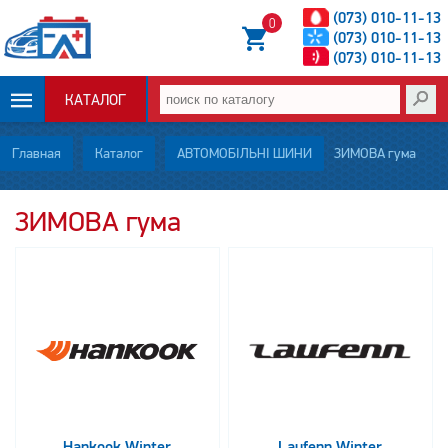
(073) 010-11-13
0
(073) 010-11-13
(073) 010-11-13
КАТАЛОГ
ОПЛАТА И
Главная
Каталог
АВТОМОБІЛЬНІ ШИНИ
ЗИМОВА гума
ДОСТАВКА
ЗИМОВА гума
НОВОСТИ
СТАТЬИ
О НАС
КОНТАКТЫ
Hankook Winter
Laufenn Winter