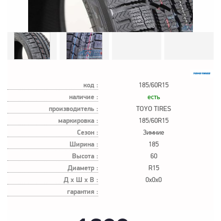
код :
185/60R15
наличие :
есть
производитель :
TOYO TIRES
маркировка :
185/60R15
Сезон :
Зимние
Ширина :
185
Высота :
60
Диаметр :
R15
Д х Ш х В :
0x0x0
гарантия :