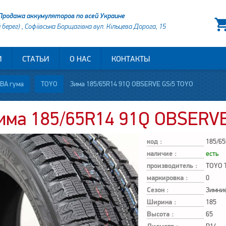
Продажа аккумуляторов по всей Украине
й берег) , Софіївська Борщагівка вул. Кільцева Дорога, 15
И
СТАТЬИ
О НАС
КОНТАКТЫ
ВА гума
TOYO
Зима 185/65R14 91Q OBSERVE GSi5 TOYO
има 185/65R14 91Q OBSERVE
код :
185/6
наличие :
есть
производитель :
TOYO 
маркировка :
0
Сезон :
Зимни
Ширина :
185
Высота :
65