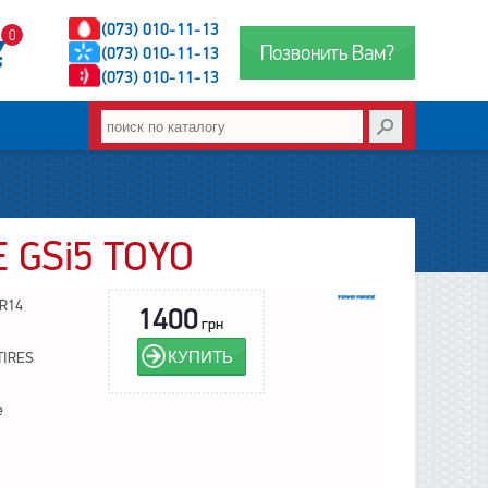
(073) 010-11-13
0
Позвонить Вам?
(073) 010-11-13
(073) 010-11-13
 GSi5 TOYO
5R14
1400
грн
КУПИТЬ
TIRES
е