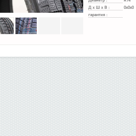
Диаметр :
R14
Д х Ш х В :
0x0x0
гарантия :