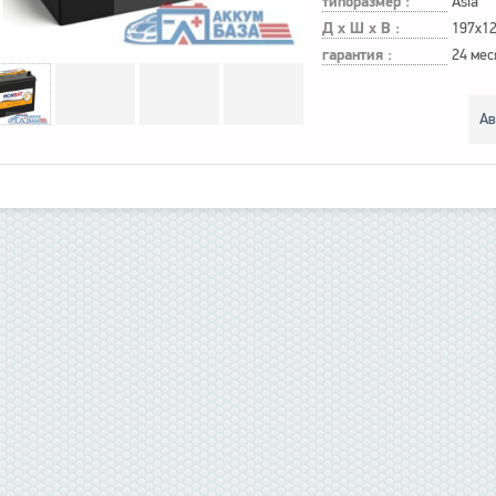
типоразмер :
Asia
Д х Ш х В :
197x1
гарантия :
24 мес
Ав