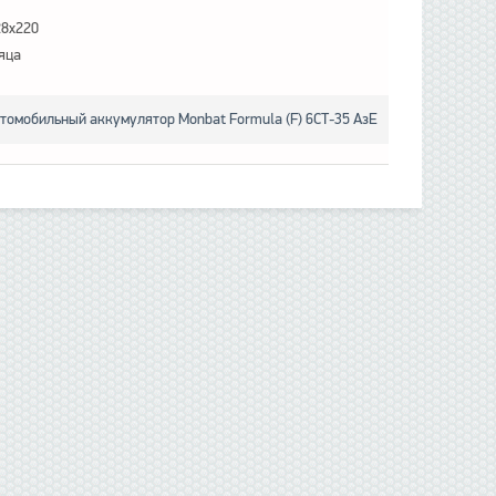
28x220
яца
томобильный аккумулятор Monbat Formula (F) 6СТ-35 АзЕ