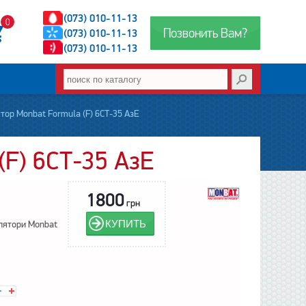
(073) 010-11-13
0
Позвонить Вам?
(073) 010-11-13
(073) 010-11-13
тор Monbat Formula (F) 6СТ-35 АзЕ
(F) 6СТ-35 АзЕ
1800
грн
КУПИТЬ
лятори Monbat