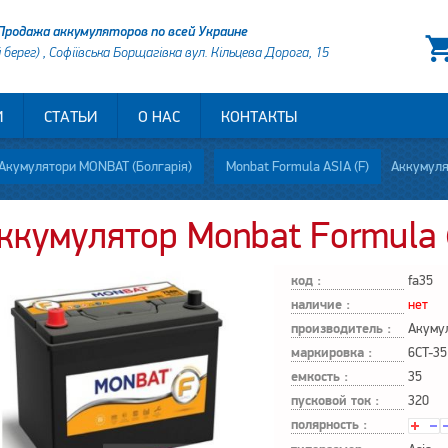
Продажа аккумуляторов по всей Украине
й берег) , Софіївська Борщагівка вул. Кільцева Дорога, 15
И
СТАТЬИ
О НАС
КОНТАКТЫ
Акумулятори MONBAT (Болгарія)
Monbat Formula ASIA (F)
Аккумуля
ккумулятор Monbat Formula 
код :
fa35
наличие :
нет
производитель :
Акуму
маркировка :
6CT-35
емкость :
35
пусковой ток :
320
полярность :