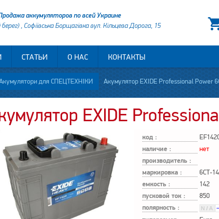
Продажа аккумуляторов по всей Украине
й берег) , Софіївська Борщагівка вул. Кільцева Дорога, 15
И
СТАТЬИ
О НАС
КОНТАКТЫ
Акумулятори для СПЕЦТЕХНІКИ
Акумулятор EXIDE Professional Power 6
кумулятор EXIDE Professiona
код :
EF142
наличие :
нет
производитель :
маркировка :
6СТ-14
емкость :
142
пусковой ток :
850
полярность :