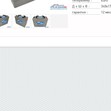
типоразмер :
Euro
Д х Ш х В :
349x1
гарантия :
12 мес