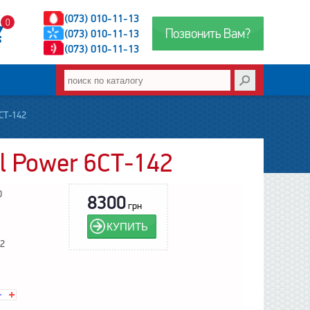
(073) 010-11-13
0
Позвонить Вам?
(073) 010-11-13
(073) 010-11-13
СТ-142
l Power 6СТ-142
0
8300
грн
КУПИТЬ
2