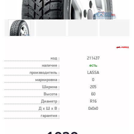
код :
211437
наличие :
есть
производитель :
LASSA
маркировка :
0
Ширина :
205
Высота :
60
Диаметр :
R16
Д х Ш х В :
0x0x0
гарантия :