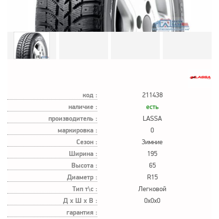
код :
211438
наличие :
есть
производитель :
LASSA
маркировка :
0
Сезон :
Зимние
Ширина :
195
Высота :
65
Диаметр :
R15
Тип т\с :
Легковой
Д х Ш х В :
0x0x0
гарантия :