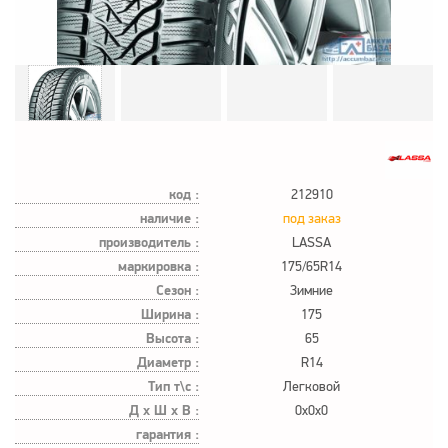
код :
212910
наличие :
под заказ
производитель :
LASSA
маркировка :
175/65R14
Сезон :
Зимние
Ширина :
175
Высота :
65
Диаметр :
R14
Тип т\с :
Легковой
Д х Ш х В :
0x0x0
гарантия :