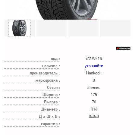
код :
iZ2 W616
наличие :
уточняйте
производитель :
Hankook
маркировка :
0
Сезон :
Зимние
Ширина :
175
Высота :
70
Диаметр :
R14
Д х Ш х В :
0x0x0
гарантия :