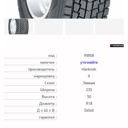
код :
RW08
наличие :
уточняйте
производитель :
Hankook
маркировка :
0
Сезон :
Зимние
Ширина :
235
Высота :
50
Диаметр :
R18
Д х Ш х В :
0x0x0
гарантия :