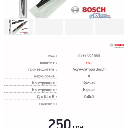
код :
3 397 004 668
наличие :
нет
производитель :
Акумулятори Bosch
маркировка :
0
Конструкция :
Крючек
Конструкция :
Каркас
Д х Ш х В :
0x0x0
гарантия :
250
грн