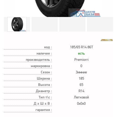
код :
185/65 R14 86T
наличие :
есть
производитель :
Premiorri
маркировка :
0
Сезон :
Зимние
Ширина :
185
Высота :
65
Диаметр :
R14
Тип т\с :
Легковой
Д х Ш х В :
0x0x0
гарантия :