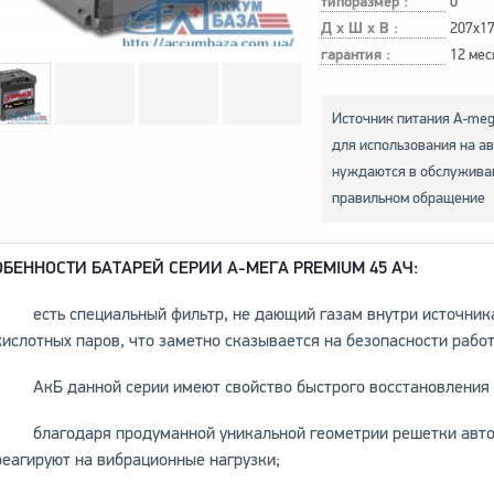
типоразмер :
0
Д х Ш х В :
207x1
гарантия :
12 мес
Источник питания A-meg
для использования на ав
нуждаются в обслуживан
правильном обращение
ОБЕННОСТИ БАТАРЕЙ СЕРИИ A-MЕГА PREMIUM 45 АЧ:
есть специальный фильтр, не дающий газам внутри источника 
кислотных паров, что заметно сказывается на безопасности рабо
АкБ данной серии имеют свойство быстрого восстановления п
благодаря продуманной уникальной геометрии решетки автоб
реагируют на вибрационные нагрузки;