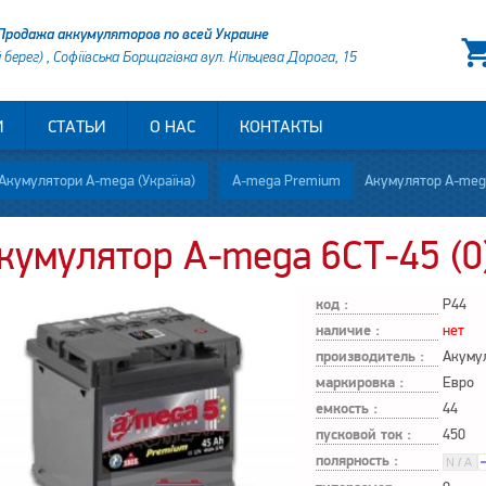
Продажа аккумуляторов по всей Украине
й берег) , Софіївська Борщагівка вул. Кільцева Дорога, 15
И
СТАТЬИ
О НАС
КОНТАКТЫ
Акумулятори A-mega (Україна)
A-mega Premium
Акумулятор A-mega
кумулятор A-mega 6СТ-45 (0
код :
P44
наличие :
нет
производитель :
Акуму
маркировка :
Евро
емкость :
44
пусковой ток :
450
полярность :