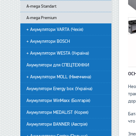
А-mega Standart
A-mega Premium
+ Акумулятори VARTA (Чехія)
+ Акумулятори BOSCH
+ Акумулятори WESTA (Україна)
Акумулятори для СПЕЦТЕХНІКИ
ОС
+ Акумулятори MOLL (Німеччина)
Нео
Акумулятори Energy box (Україна)
тра
Акумулятори WinMaxx (Болгарія)
дор
Акумулятори MEDALIST (Корея)
Бат
что
Акумулятори BANNER (Австрія)
Эле