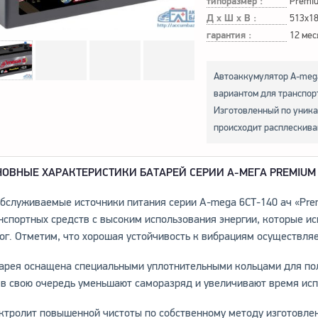
типоразмер :
Premi
Д х Ш х В :
513x1
гарантия :
12 мес
Автоаккумулятор A-mega
вариантом для транспор
Изготовленный по уника
происходит расплескива
НОВНЫЕ ХАРАКТЕРИСТИКИ БАТАРЕЙ СЕРИИ A-MЕГА PREMIUM 
бслуживаемые источники питания серии A-mega 6СТ-140 ач «Pr
нспортных средств с высоким использования энергии, которые ис
ог. Отметим, что хорошая устойчивость к вибрациям осуществляе
арея оснащена специальными уплотнительными кольцами для по
 в свою очередь уменьшают саморазряд и увеличивают время исп
ктролит повышенной чистоты по собственному методу изготовлен