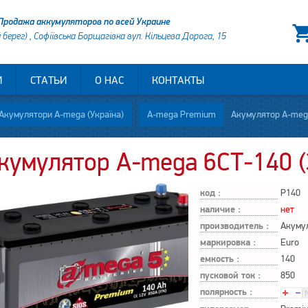
Продажа аккумуляторов по всей Украине
й берег) , Софіївська Борщагівка вул. Кільцева Дорога, 15
И
СТАТЬИ
О НАС
КОНТАКТЫ
Акумулятори A-mega (Україна)
A-mega Premium
Акумулятор A-mega
кумулятор A-mega 6СТ-140 (
код :
P140
наличие :
нет
производитель :
Акуму
маркировка :
Euro
емкость :
140
пусковой ток :
850
полярность :