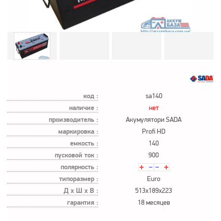
код :
sa140
наличие :
нет
производитель :
Акумулятори SADA
маркировка :
Profi HD
емкость :
140
пусковой ток :
900
полярность :
типоразмер :
Euro
Д х Ш х В :
513x189x223
гарантия :
18 месяцев