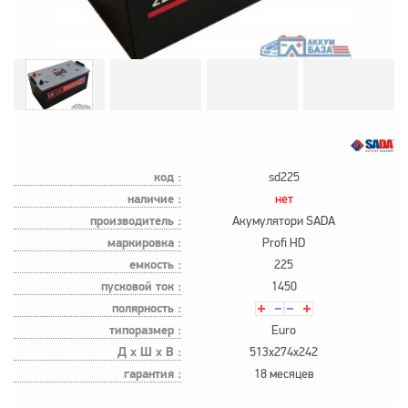
код :
sd225
наличие :
нет
производитель :
Акумулятори SADA
маркировка :
Profi HD
емкость :
225
пусковой ток :
1450
полярность :
типоразмер :
Euro
Д х Ш х В :
513x274x242
гарантия :
18 месяцев