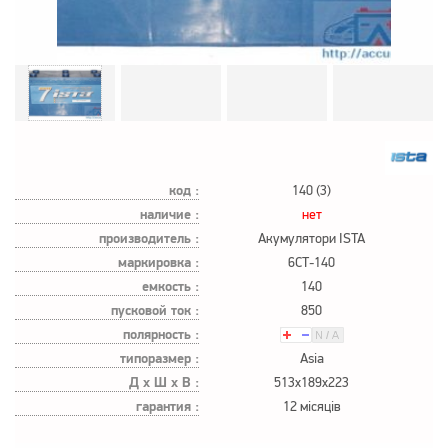
код :
140 (3)
наличие :
нет
производитель :
Акумулятори ISTA
маркировка :
6СТ-140
емкость :
140
пусковой ток :
850
полярность :
типоразмер :
Asia
Д х Ш х В :
513x189x223
гарантия :
12 місяців