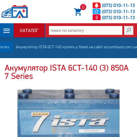
(073) 010-11-13
0
(073) 010-11-13
(073) 010-11-13
КАТАЛОГ
ОПЛАТА И
Series
Акумулятор ISTA 6CT-140 купить у Києві на сайті accumbaza.com.ua
ДОСТАВКА
Акумулятор ISTA 6CT-140 (3) 850А
7 Series
НОВОСТИ
СТАТЬИ
О НАС
КОНТАКТЫ