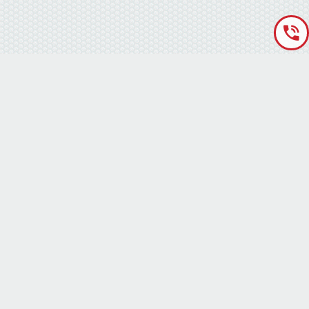
«Аккумуляторная База» © 2012 – 2022
г. Киев
(правый берег) ,
ул. Кольцевая дорога, 15
режим работы: пн-сб с 9-00 до 19-00 воскресенье выходной