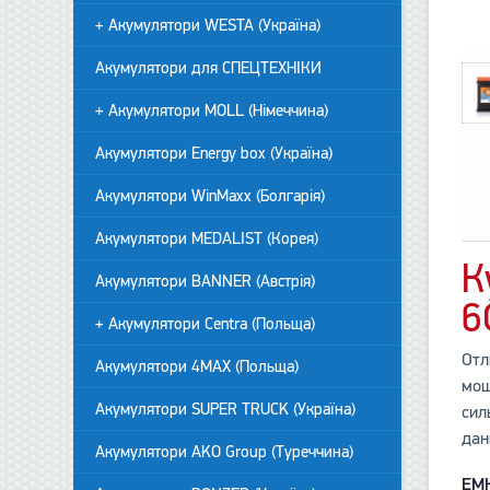
+ Акумулятори WESTA (Україна)
Акумулятори для СПЕЦТЕХНІКИ
+ Акумулятори MOLL (Німеччина)
Акумулятори Energy box (Україна)
Акумулятори WinMaxx (Болгарія)
Акумулятори MEDALIST (Корея)
К
Акумулятори BANNER (Австрія)
6
+ Акумулятори Centra (Польща)
Отл
Акумулятори 4MAX (Польща)
мощ
Акумулятори SUPER TRUCK (Україна)
сил
дан
Акумулятори AKO Group (Туреччина)
ЕМ