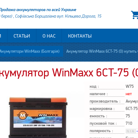
Продажа аккумуляторов по всей Украине
й берег) , Софіївська Борщагівка вул. Кільцева Дорога, 15
И
СТАТЬИ
О НАС
КОНТАКТЫ
Акумулятори WinMaxx (Болгарія)
Акумулятор WinMaxx 6CT-75 (0) купить 
кумулятор WinMaxx 6CT-75 (
код :
W75
наличие :
нет
производитель :
Акуму
маркировка :
6CT-75
емкость :
75
пусковой ток :
710
полярность :