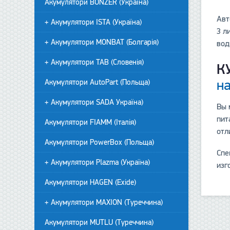
Акумулятори BONZER (Україна)
Авт
+ Акумулятори ISTA (Україна)
3 л
+ Акумулятори MONBAT (Болгарія)
вод
+ Акумулятори TAB (Словенія)
К
н
Акумулятори AutoPart (Польща)
+ Акумулятори SADA Україна)
Вы 
пит
Акумулятори FIAMM (Італія)
отл
Акумулятори PowerBox (Польща)
Спе
+ Акумулятори Plazma (Україна)
изг
Акумулятори HAGEN (Exide)
+ Акумулятори MAXION (Туреччина)
Акумулятори MUTLU (Туреччина)