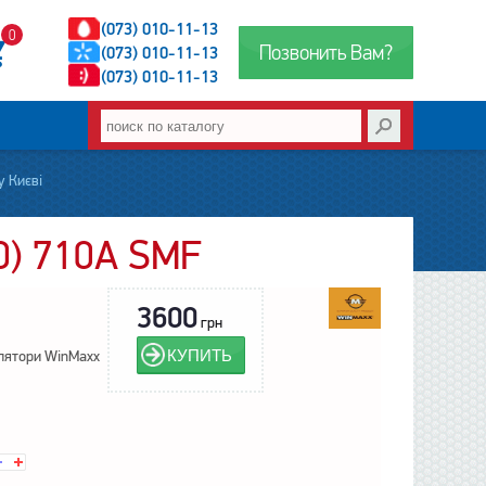
(073) 010-11-13
0
Позвонить Вам?
(073) 010-11-13
(073) 010-11-13
у Києві
0) 710А SMF
3600
грн
КУПИТЬ
лятори WinMaxx