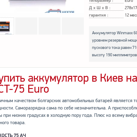
типоразмер :
Euro
Д х Ш х В :
278x1
гарантия :
12 мес
Аккумулятор Winmaxx 6С
уровнем резервной мощн
пускового тока равен 710
высоту 190 миллиметров
упить аккумулятор в Киев н
CT-75 Euro
ичным качеством болгарских автомобильных батарей является то
ности. Саморазрядка сама по себе незначительна. А приспособл
ы при низких градусах в холодную пору года. Плюс ко всему вибр
ного товара.
КОСТЬ 75 АЧ