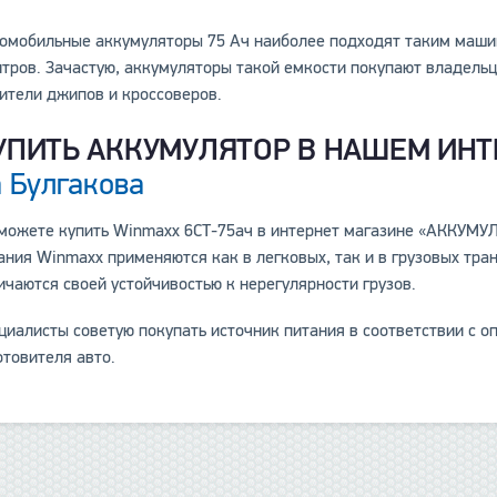
омобильные аккумуляторы 75 Ач наиболее подходят таким машина
итров. Зачастую, аккумуляторы такой емкости покупают владель
ители джипов и кроссоверов.
УПИТЬ АККУМУЛЯТОР В НАШЕМ ИН
а Булгакова
можете купить Winmaxx 6СТ-75ач в интернет магазине «АККУМУ
ания Winmaxx применяются как в легковых, так и в грузовых тра
ичаются своей устойчивостью к нерегулярности грузов.
циалисты советую покупать источник питания в соответствии с 
отовителя авто.