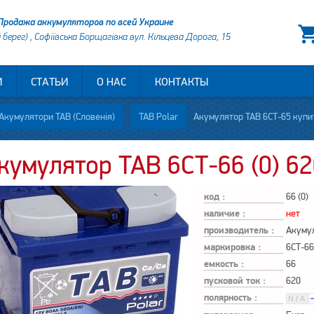
Продажа аккумуляторов по всей Украине
й берег) , Софіївська Борщагівка вул. Кільцева Дорога, 15
И
СТАТЬИ
О НАС
КОНТАКТЫ
Акумулятори TAB (Словенія)
TAB Polar
Акумулятор TAB 6СТ-65 купит
кумулятор TAB 6СТ-66 (0) 62
код :
66 (0)
наличие :
нет
производитель :
Акуму
маркировка :
6СТ-66
емкость :
66
пусковой ток :
620
полярность :