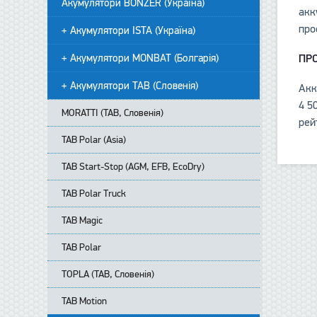
Акумулятори BONZER (Україна)
акк
про
+ Акумулятори ISTA (Україна)
ПР
+ Акумулятори MONBAT (Болгарія)
+ Акумулятори TAB (Словенія)
Акк
4 5
MORATTI (TAB, Словенія)
рей
TAB Polar (Asia)
TAB Start-Stop (AGM, EFB, EcoDry)
TAB Polar Truck
TAB Magic
TAB Polar
TOPLA (TAB, Словенія)
TAB Motion