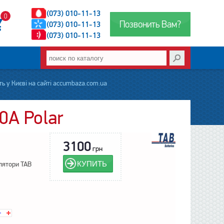
(073) 010-11-13
0
Позвонить Вам?
(073) 010-11-13
(073) 010-11-13
ь у Києві на сайті accumbaza.com.ua
0А Polar
3100
грн
КУПИТЬ
лятори TAB