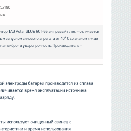
75x190
яців
тор TAB Polar BLUE 6СТ-66 ач правый плюс – отличается
ым запуском силового агрегата от 40° С со знаком «-» до
чная вибро- и ударопрочность. Производитель –
рой электроды батареи производятся из сплава
еличивается время эксплуатации источника
азряду.
сты используют очищенный свинец с
актеристики и время использования