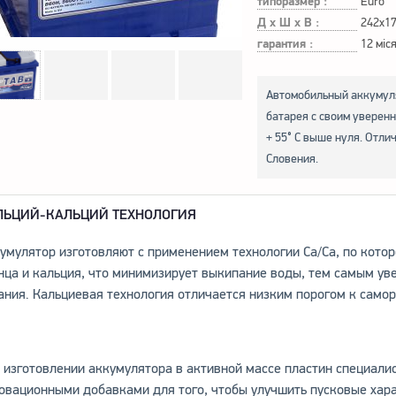
типоразмер :
Euro
Д х Ш х В :
242x1
гарантия :
12 міс
Автомобильный аккумуля
батарея с своим уверенн
+ 55° С выше нуля. Отли
Словения.
ЛЬЦИЙ-КАЛЬЦИЙ ТЕХНОЛОГИЯ
умулятор изготовляют с применением технологии Са/Са, по кото
нца и кальция, что минимизирует выкипание воды, тем самым ув
ания. Кальциевая технология отличается низким порогом к самор
 изготовлении аккумулятора в активной массе пластин специали
овационными добавками для того, чтобы улучшить пусковые хар