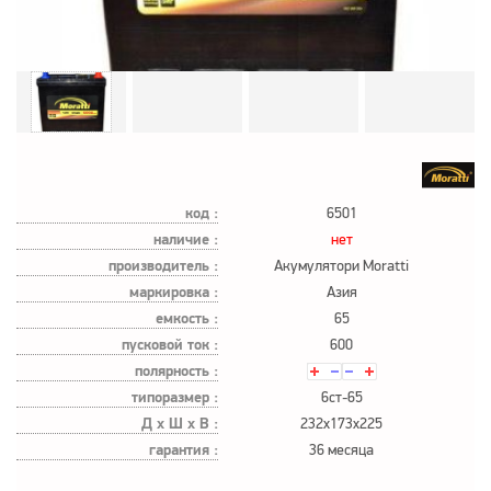
код :
6501
наличие :
нет
производитель :
Акумулятори Moratti
маркировка :
Азия
емкость :
65
пусковой ток :
600
полярность :
типоразмер :
6ст-65
Д х Ш х В :
232x173x225
гарантия :
36 месяца