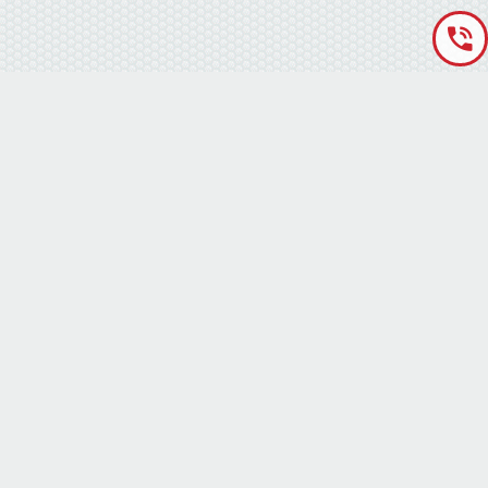
«Аккумуляторная База» © 2012 – 2022
г. Киев
(правый берег) ,
ул. Кольцевая дорога, 15
режим работы: пн-сб с 9-00 до 19-00 воскресенье выходной