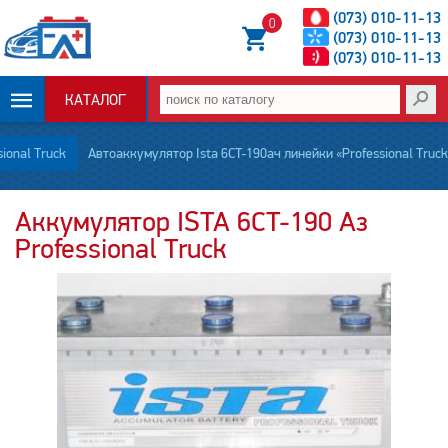
(073) 010-11-13
0
(073) 010-11-13
(073) 010-11-13
КАТАЛОГ
ОПЛАТА И
sional Truck
Автоаккумулятор Ista 6CT-190ач линейки «Professional Truck»
ДОСТАВКА
Аккумулятор ISTA 6CT-190 Аз
Professional Truck
НОВОСТИ
СТАТЬИ
О НАС
КОНТАКТЫ