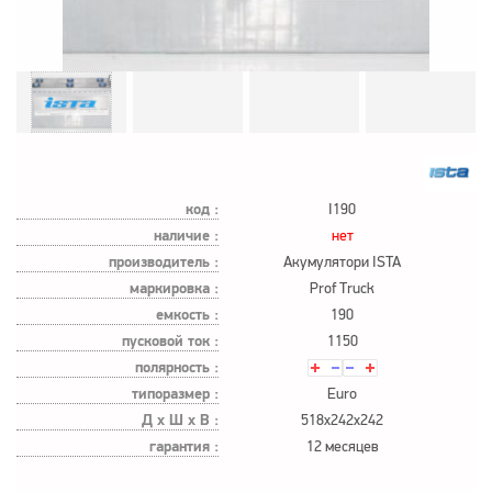
код :
I190
наличие :
нет
производитель :
Акумулятори ISTA
маркировка :
Prof Truck
емкость :
190
пусковой ток :
1150
полярность :
типоразмер :
Euro
Д х Ш х В :
518x242x242
гарантия :
12 месяцев