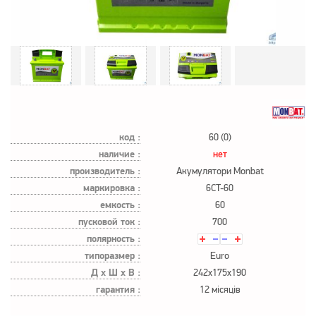
код :
60 (0)
наличие :
нет
производитель :
Акумулятори Monbat
маркировка :
6CT-60
емкость :
60
пусковой ток :
700
полярность :
типоразмер :
Euro
Д х Ш х В :
242x175x190
гарантия :
12 місяців