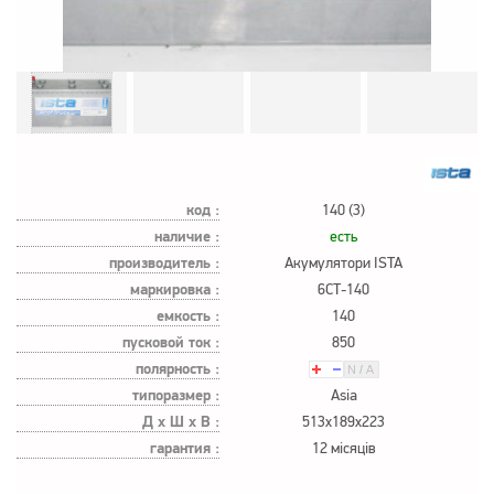
код :
140 (3)
наличие :
есть
производитель :
Акумулятори ISTA
маркировка :
6СТ-140
емкость :
140
пусковой ток :
850
полярность :
типоразмер :
Asia
Д х Ш х В :
513x189x223
гарантия :
12 місяців