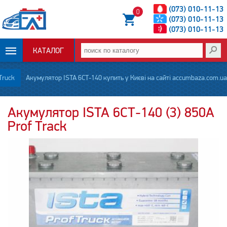
(073) 010-11-13
0
(073) 010-11-13
(073) 010-11-13
КАТАЛОГ
ОПЛАТА И
Truck
Акумулятор ISTA 6СТ-140 купить у Києві на сайті accumbaza.com.ua
ДОСТАВКА
Акумулятор ISTA 6СТ-140 (3) 850А
Prof Track
НОВОСТИ
СТАТЬИ
О НАС
КОНТАКТЫ