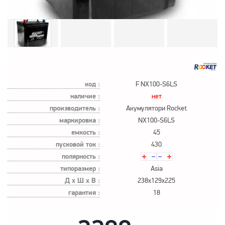
код :
F NX100-S6LS
наличие :
нет
производитель :
Акумулятори Rocket
маркировка :
NX100-S6LS
емкость :
45
пусковой ток :
430
полярность :
типоразмер :
Asia
Д х Ш х В :
238x129x225
гарантия :
18