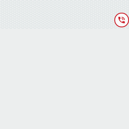
«Аккумуляторная База» © 2012 – 2022
г. Киев
(правый берег) ,
ул. Кольцевая дорога, 15