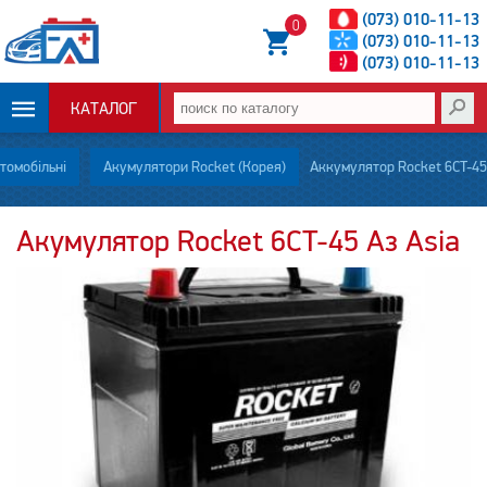
(073) 010-11-13
0
(073) 010-11-13
(073) 010-11-13
КАТАЛОГ
ОПЛАТА И
омобільні
Акумулятори Rocket (Корея)
Аккумулятор Rocket 6CT-45
ДОСТАВКА
Акумулятор Rocket 6CT-45 Aз Asia
НОВОСТИ
СТАТЬИ
О НАС
КОНТАКТЫ