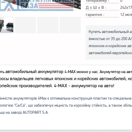
типоразмер :
0
Д х Ш х В :
242x1
гарантия :
12 міс
Купить автомобильный а
ёмкостью от 35 до 200 
японских и корейских ав
автомобилей европейски
автомобильный аккумулятор
ить
4-МАХ можно у нас. Акумулятор на ав
росы владельцев легковых японских и корейских автомобилей, но
опейских производителей.
4-МАХ - аккумулятор на авто!
інністю акумуляторів 4Мax є оптимальна конструкція пластин та спеціальна
ологією "Са/Са", що забезпечує міцність та корозійну стійкість, а також зб
щі на заводі AUTOPART S.A.