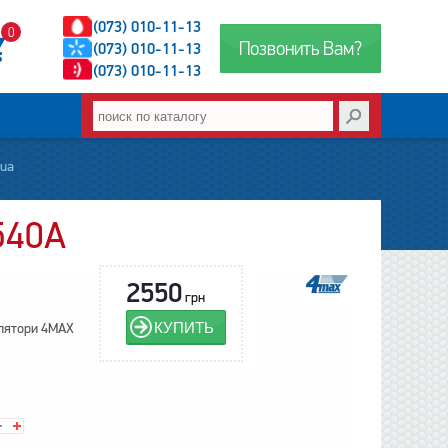
(073) 010-11-13
0
Позвонить Вам?
(073) 010-11-13
(073) 010-11-13
.ua
540А
2550
грн
КУПИТЬ
лятори 4MAX