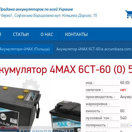
Продажа аккумуляторов по всей Украине
й берег) , Софіївська Борщагівка вул. Кільцева Дорога, 15
И
СТАТЬИ
О НАС
КОНТАКТЫ
Акумулятори 4MAX (Польща)
Акумулятор 4MAX 6СТ-60 в accumbaza.com
кумулятор 4MAX 6СТ-60 (0) 
код :
60 (0)
наличие :
нет
производитель :
Акуму
маркировка :
емкость :
60
пусковой ток :
540
полярность :