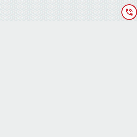
«Аккумуляторная База» © 2012 – 2022
г. Киев
(правый берег) ,
ул. Кольцевая дорога, 15
режим работы: пн-сб с 9-00 до 19-00 воскресенье выходной