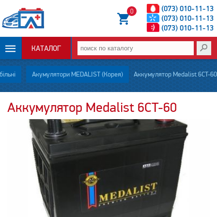
(073) 010-11-13
0
(073) 010-11-13
(073) 010-11-13
КАТАЛОГ
ОПЛАТА И
ільні
Акумулятори MEDALIST (Корея)
Аккумулятор Medalist 6CT-60
ДОСТАВКА
Аккумулятор Medalist 6CT-60
НОВОСТИ
СТАТЬИ
О НАС
КОНТАКТЫ