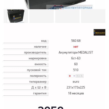
код :
560 68
наличие :
нет
производитель :
Акумулятори MEDALIST
маркировка :
6ст-63
емкость :
60
пусковой ток :
510
полярность :
типоразмер :
euro
Д х Ш х В :
231x173x225
гарантия :
18 месяцев