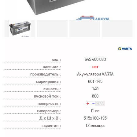
код :
645 400 080
наличие :
нет
производитель :
Акумулятори VARTA
маркировка :
6СТ-145
емкость :
140
пусковой ток :
800
полярность :
типоразмер :
Euro
Д х Ш х В :
515x186x195
гарантия :
12 месяцев