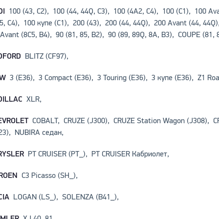
DI
100 (43, C2), 100 (44, 44Q, C3), 100 (4A2, C4), 100 (C1), 100 Av
5, C4), 100 купе (C1), 200 (43), 200 (44, 44Q), 200 Avant (44, 44Q),
Avant (8C5, B4), 90 (81, 85, B2), 90 (89, 89Q, 8A, B3), COUPE (81
DFORD
BLITZ (CF97),
MW
3 (E36), 3 Compact (E36), 3 Touring (E36), 3 купе (E36), Z1 Ro
DILLAC
XLR,
EVROLET
COBALT, CRUZE (J300), CRUZE Station Wagon (J308), C
23), NUBIRA седан,
RYSLER
PT CRUISER (PT_), PT CRUISER Кабриолет,
TROEN
C3 Picasso (SH_),
CIA
LOGAN (LS_), SOLENZA (B41_),
IMLER
XJ 40, 81,