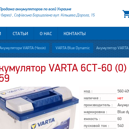
Продажа аккумуляторов по всей Украине
й берег) , Софіївська Борщагівка вул. Кільцева Дорога, 15
И
СТАТЬИ
О НАС
КОНТАКТЫ
Акумулятори VARTA (Чехія)
VARTA Blue Dynamic
Акумулятор VARTA 
кумулятор VARTA 6СТ-60 (0)
59
код :
560 40
наличие :
нет
производитель :
Акуму
маркировка :
Blue d
емкость :
60
пусковой ток :
540