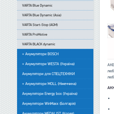
VARTA Blue Dynamic
VARTA Blue Dynamic (Asia)
VARTA Start-Stop (AGM)
VARTA ProMotive
VARTA BLACK dynamic
+ Акумулятори BOSCH
+ Акумулятори WESTA (Україна)
АКБ
люб
Акумулятори для СПЕЦТЕХНІКИ
люб
+ Акумулятори MOLL (Німеччина)
АК
Акумулятори Energy box (Україна)
Акумулятори WinMaxx (Болгарія)
Акумулятори MEDALIST (Корея)