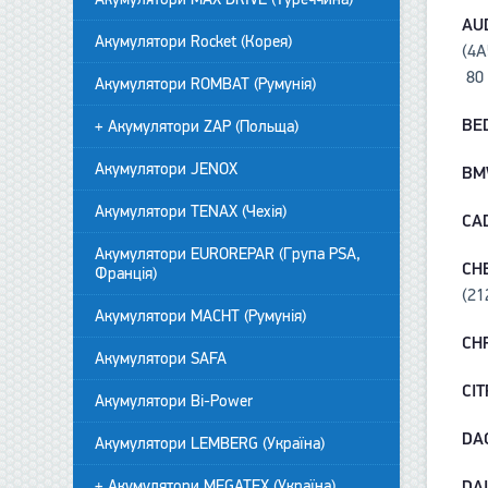
AU
Акумулятори Rocket (Корея)
(4A
80 
Акумулятори ROMBAT (Румунія)
BE
+ Акумулятори ZAP (Польща)
Акумулятори JENOX
B
Акумулятори TENAX (Чехія)
CA
Акумулятори EUROREPAR (Група PSA,
CH
Франція)
(21
Акумулятори MACHT (Румунія)
CH
Акумулятори SAFA
CI
Акумулятори Bi-Power
DA
Акумулятори LEMBERG (Україна)
DA
+ Акумулятори MEGATEX (Україна)