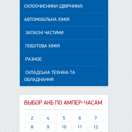
СКЛООЧИСНИКИ (ДВІРНИКИ)
АВТОМОБІЛЬНА ХІМІЯ
ЗАПАСНІ ЧАСТИНИ
ПОБУТОВА ХІМІЯ
РАЗНОЕ
СКЛАДСЬКА ТЕХНІКА ТА
ОБЛАДНАННЯ
ВЫБОР АКБ ПО АМПЕР-ЧАСАМ
2
4
5
6
7
8
9
10
11
12