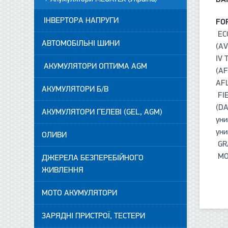
ІНВЕРТОРА НАПРУГИ
FO
ECO
АВТОМОБІЛЬНІ ШИНИ
(AV
IV 
АКУМУЛЯТОРИ ОПТИМА AGM
(AF
AFL
АКУМУЛЯТОРИ Б/В
FIE
(DA
АКУМУЛЯТОРИ ГЕЛЕВІ (GEL, AGM)
уни
уни
ОЛИВИ
GRA
MON
ДЖЕРЕЛА БЕЗПЕРЕБІЙНОГО
ЖИВЛЕННЯ
МОТО АКУМУЛЯТОРИ
ЗАРЯДНІ ПРИСТРОЇ, ТЕСТЕРИ