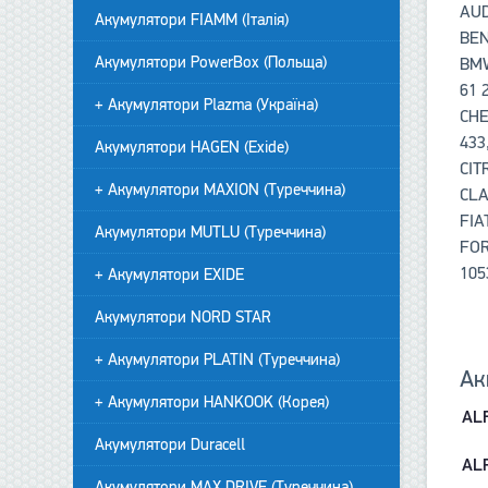
AUD
Акумулятори FIAMM (Італія)
BEN
Акумулятори PowerBox (Польща)
BMW
61 
+ Акумулятори Plazma (Україна)
CHE
433
Акумулятори HAGEN (Exide)
CIT
+ Акумулятори MAXION (Туреччина)
CLA
FIA
Акумулятори MUTLU (Туреччина)
FOR
105
+ Акумулятори EXIDE
Акумулятори NORD STAR
+ Акумулятори PLATIN (Туреччина)
Ак
+ Акумулятори HANKOOK (Корея)
AL
Акумулятори Duracell
AL
Акумулятори MAX DRIVE (Туреччина)