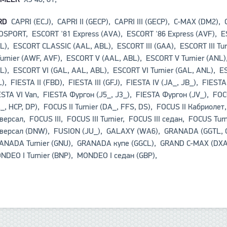
RD
CAPRI (ECJ), CAPRI II (GECP), CAPRI III (GECP), C-MAX (DM2),
SPORT, ESCORT '81 Express (AVA), ESCORT '86 Express (AVF), E
L), ESCORT CLASSIC (AAL, ABL), ESCORT III (GAA), ESCORT III T
Turnier (AWF, AVF), ESCORT V (AAL, ABL), ESCORT V Turnier (AN
L), ESCORT VI (GAL, AAL, ABL), ESCORT VI Turnier (GAL, ANL), E
), FIESTA II (FBD), FIESTA III (GFJ), FIESTA IV (JA_, JB_), FIESTA
STA VI Van, FIESTA Фургон (J5_, J3_), FIESTA Фургон (JV_), F
_, HCP, DP), FOCUS II Turnier (DA_, FFS, DS), FOCUS II Кабриолет
версал, FOCUS III, FOCUS III Turnier, FOCUS III седан, FOCUS T
версал (DNW), FUSION (JU_), GALAXY (WA6), GRANADA (GGTL, 
NADA Turnier (GNU), GRANADA купе (GGCL), GRAND C-MAX (DXA/
DEO I Turnier (BNP), MONDEO I седан (GBP),