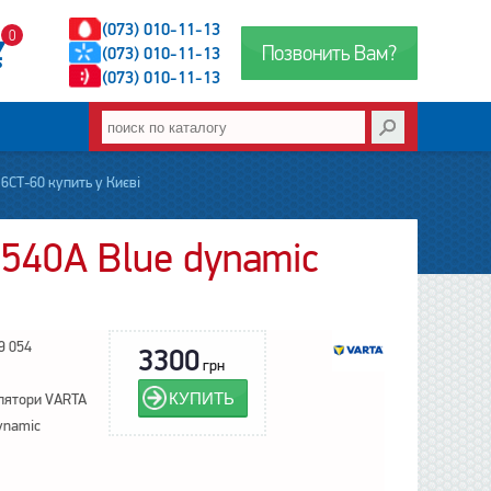
(073) 010-11-13
0
Позвонить Вам?
(073) 010-11-13
(073) 010-11-13
6СТ-60 купить у Києві
 540A Blue dynamic
9 054
3300
грн
КУПИТЬ
лятори VARTA
ynamic