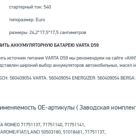
стартерный ток: 540
типоразмер: Euro
размеры: 24,2*17,5*17,5 сантиметров
ПИТЬ АККУМУЛЯТОРНУЮ БАТАРЕЮ VARTA D59
ить источник питания VARTA D59 мы рекомендуем на сайте «А
дставлен широкий выбор аккумуляторов автомобильных, масел и
SCH: 560409054 VARTA: 560409054 ENERGIZER: 560409054 BERGA:
именяемость OE-артикулы ( Заводская комплект
A ROMEO 71751137, 71751140, 71751141,
AROME/FIAT/LANCI 50503180, 51018461, 71751137,