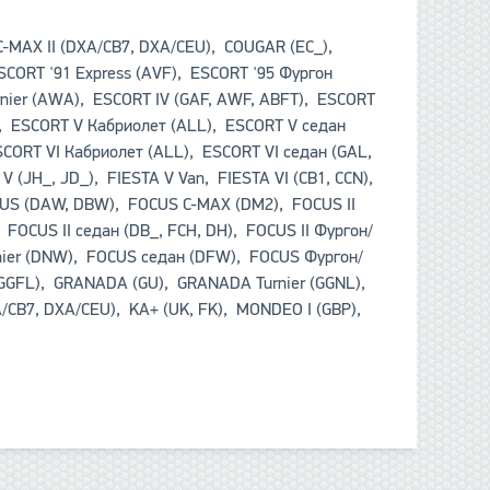
 C-MAX II (DXA/CB7, DXA/CEU), COUGAR (EC_),
SCORT '91 Express (AVF), ESCORT '95 Фургон
urnier (AWA), ESCORT IV (GAF, AWF, ABFT), ESCORT
L), ESCORT V Кабриолет (ALL), ESCORT V седан
SCORT VI Кабриолет (ALL), ESCORT VI седан (GAL,
 V (JH_, JD_), FIESTA V Van, FIESTA VI (CB1, CCN),
OCUS (DAW, DBW), FOCUS C-MAX (DM2), FOCUS II
, FOCUS II седан (DB_, FCH, DH), FOCUS II Фургон/
urnier (DNW), FOCUS седан (DFW), FOCUS Фургон/
GGFL), GRANADA (GU), GRANADA Turnier (GGNL),
CB7, DXA/CEU), KA+ (UK, FK), MONDEO I (GBP),