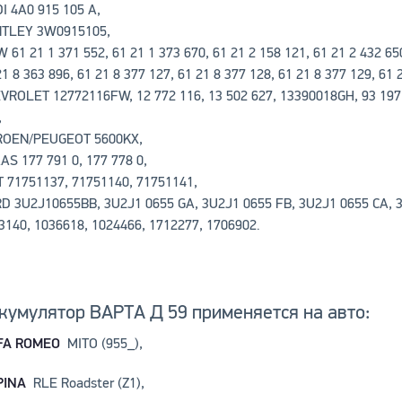
I 4A0 915 105 A,
TLEY 3W0915105,
 61 21 1 371 552, 61 21 1 373 670, 61 21 2 158 121, 61 21 2 432 650
21 8 363 896, 61 21 8 377 127, 61 21 8 377 128, 61 21 8 377 129, 61
VROLET 12772116FW, 12 772 116, 13 502 627, 13390018GH, 93 197 9
,
ROEN/PEUGEOT 5600KX,
AS 177 791 0, 177 778 0,
T 71751137, 71751140, 71751141,
D 3U2J10655BB, 3U2J1 0655 GA, 3U2J1 0655 FB, 3U2J1 0655 CA, 3
3140, 1036618, 1024466, 1712277, 1706902.
кумулятор ВАРТА Д 59 применяется на авто:
FA ROMEO
MITO (955_),
PINA
RLE Roadster (Z1),