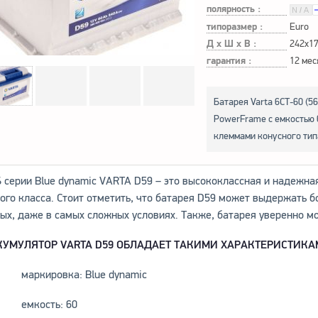
полярность :
типоразмер :
Euro
Д х Ш х В :
242x1
гарантия :
12 мес
Батарея Varta 6СТ-60 (5
PowerFrame с емкостью 6
клеммами конусного тип
 серии Blue dynamic VARTA D59 – это высококлассная и надежн
ого класса. Стоит отметить, что батарея D59 может выдержать б
ых, даже в самых сложных условиях. Также, батарея уверенно м
КУМУЛЯТОР VARTA D59 ОБЛАДАЕТ ТАКИМИ ХАРАКТЕРИСТИКА
маркировка: Blue dynamic
емкость: 60