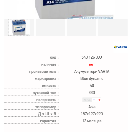
код :
540 126 033
наличие :
нет
производитель :
Акумулятори VARTA
маркировка :
Blue dynamic
емкость :
40
пусковой ток :
330
полярность :
типоразмер :
Asia
Д х Ш х В :
187x127x220
гарантия :
12 месяцев