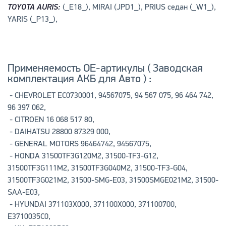
TOYOTA AURIS:
(_E18_), MIRAI (JPD1_), PRIUS седан (_W1_),
YARIS (_P13_),
Применяемость OE-артикулы ( Заводская
комплектация АКБ для Авто ) :
- CHEVROLET EC0730001, 94567075, 94 567 075, 96 464 742,
96 397 062,
- CITROEN 16 068 517 80,
- DAIHATSU 28800 87329 000,
- GENERAL MOTORS 96464742, 94567075,
- HONDA 31500TF3G120M2, 31500-TF3-G12,
31500TF3G111M2, 31500TF3G040M2, 31500-TF3-G04,
31500TF3G021M2, 31500-SMG-E03, 31500SMGE021M2, 31500-
SAA-E03,
- HYUNDAI 371103X000, 371100X000, 371100700,
E3710035C0,