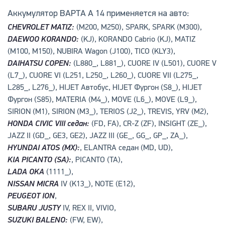
Аккумулятор ВАРТА А 14 применяется на авто:
CHEVROLET MATIZ:
(M200, M250), SPARK, SPARK (M300),
DAEWOO KORANDO:
(KJ), KORANDO Cabrio (KJ), MATIZ
(M100, M150), NUBIRA Wagon (J100), TICO (KLY3),
DAIHATSU COPEN:
(L880_, L881_), CUORE IV (L501), CUORE V
(L7_), CUORE VI (L251, L250_, L260_), CUORE VII (L275_,
L285_, L276_), HIJET Автобус, HIJET Фургон (S8_), HIJET
Фургон (S85), MATERIA (M4_), MOVE (L6_), MOVE (L9_),
SIRION (M1), SIRION (M3_), TERIOS (J2_), TREVIS, YRV (M2),
HONDA CIVIC VIII седан:
(FD, FA), CR-Z (ZF), INSIGHT (ZE_),
JAZZ II (GD_, GE3, GE2), JAZZ III (GE_, GG_, GP_, ZA_),
HYUNDAI ATOS (MX):
, ELANTRA седан (MD, UD),
KIA PICANTO (SA):
, PICANTO (TA),
LADA OKA
(1111_),
NISSAN MICRA
IV (K13_), NOTE (E12),
PEUGEOT ION
,
SUBARU JUSTY
IV, REX II, VIVIO,
SUZUKI BALENO:
(FW, EW),