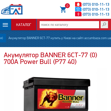
(073) 010-11-13
0
(073) 010-11-13
(073) 010-11-13
КАТАЛОГ
ОПЛАТА И
я)
Акумулятор BANNER 6СТ-77 купить у Києві на сайті accumbaza.com.ua
ДОСТАВКА
Акумулятор BANNER 6СТ-77 (0)
700А Power Bull (P77 40)
НОВОСТИ
СТАТЬИ
О НАС
КОНТАКТЫ