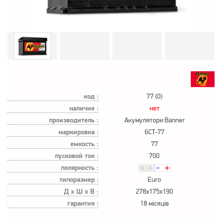
код :
77 (0)
наличие :
нет
производитель :
Акумулятори Banner
маркировка :
6СТ-77
емкость :
77
пусковой ток :
700
полярность :
типоразмер :
Euro
Д х Ш х В :
278x175x190
гарантия :
18 місяців