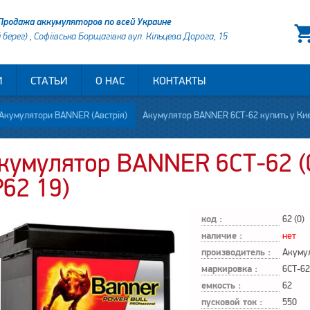
Продажа аккумуляторов по всей Украине
й берег) , Софіївська Борщагівка вул. Кільцева Дорога, 15
И
СТАТЬИ
О НАС
КОНТАКТЫ
Акумулятори BANNER (Австрія)
Акумулятор BANNER 6СТ-62 купить у Киє
кумулятор BANNER 6СТ-62 (0
P62 19)
код :
62 (0)
наличие :
нет
производитель :
Акуму
маркировка :
6СТ-62
емкость :
62
пусковой ток :
550