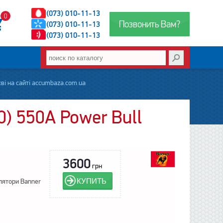
(073) 010-11-13
0
Позвонить Вам?
(073) 010-11-13
(073) 010-11-13
ві на сайті accumbaza.com.ua
) 550А Power Bull
3600
грн
КУПИТЬ
лятори Banner