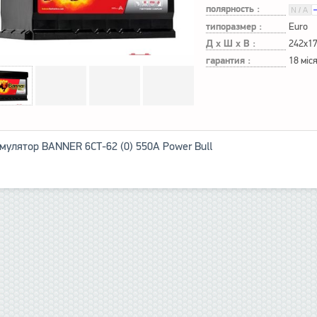
полярность :
типоразмер :
Euro
Д х Ш х В :
242x1
гарантия :
18 міс
мулятор BANNER 6СТ-62 (0) 550А Power Bull