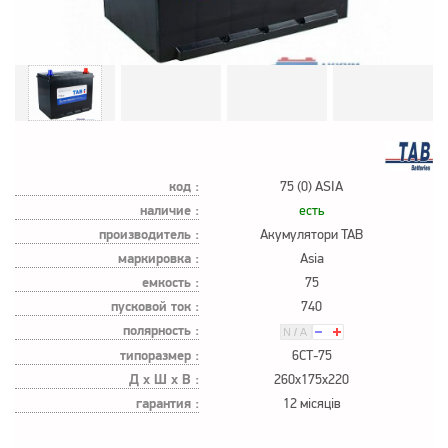
код :
75 (0) ASIA
наличие :
есть
производитель :
Акумулятори TAB
маркировка :
Asia
емкость :
75
пусковой ток :
740
полярность :
типоразмер :
6СТ-75
Д х Ш х В :
260x175x220
гарантия :
12 місяців