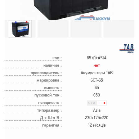
код :
65 (0) ASIA
наличие :
нет
производитель :
Акумулятори TAB
маркировка :
6СТ-65
емкость :
65
пусковой ток :
650
полярность :
типоразмер :
Asia
Д х Ш х В :
230x175x220
гарантия :
12 місяців