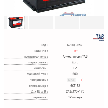
код :
62 (0) низк.
наличие :
нет
производитель :
Акумулятори TAB
маркировка :
Euro
емкость :
62
пусковой ток :
600
полярность :
типоразмер :
6СТ-62
Д х Ш х В :
242x175x175
гарантия :
12 місяців