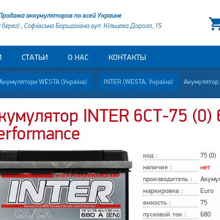
Продажа аккумуляторов по всей Украине
й берег) , Софіївська Борщагівка вул. Кільцева Дорога, 15
И
СТАТЬИ
О НАС
КОНТАКТЫ
Акумулятори WESTA (Україна)
INTER (WESTA, Україна)
Акумулятор INTER
кумулятор INTER 6СТ-75 (0) 
erformance
код :
75 (0)
наличие :
нет
производитель :
Акуму
маркировка :
Euro
емкость :
75
пусковой ток :
680