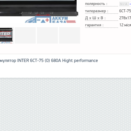
полярность :
типоразмер :
6СТ-75
Д х Ш х В :
278x1
гарантия :
12 міс
мулятор INTER 6СТ-75 (0) 680A Hight performance