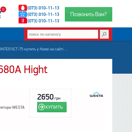
(073) 010-11-13
0
Позвонить Вам?
(073) 010-11-13
(073) 010-11-13
 6СТ-75 купить у Києві на сайті accumbaza.com.ua
680A Hight
2650
грн
КУПИТЬ
лятори WESTA