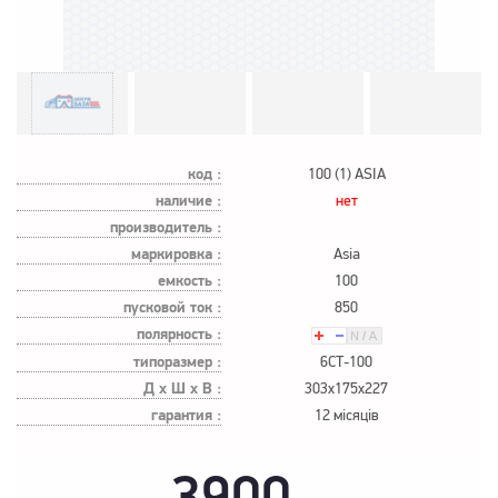
код :
100 (1) ASIA
наличие :
нет
производитель :
маркировка :
Asia
емкость :
100
пусковой ток :
850
полярность :
типоразмер :
6СТ-100
Д х Ш х В :
303x175x227
гарантия :
12 місяців
3900