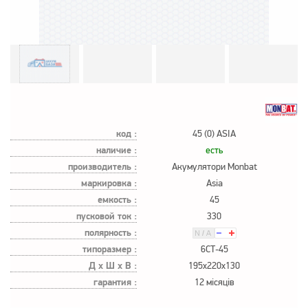
код :
45 (0) ASIA
наличие :
есть
производитель :
Акумулятори Monbat
маркировка :
Asia
емкость :
45
пусковой ток :
330
полярность :
типоразмер :
6СТ-45
Д х Ш х В :
195x220x130
гарантия :
12 місяців