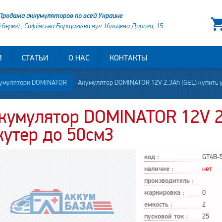
Продажа аккумуляторов по всей Украине
й берег) , Софіївська Борщагівка вул. Кільцева Дорога, 15
И
СТАТЬИ
О НАС
КОНТАКТЫ
умулятори DOMINATOR
Акумулятор DOMINATOR 12V 2,3Ah (GEL) купить у 
кумулятор DOMINATOR 12V 2
кутер до 50см3
код :
GT4B-
наличие :
нет
производитель :
маркировка :
0
емкость :
2
пусковой ток :
25