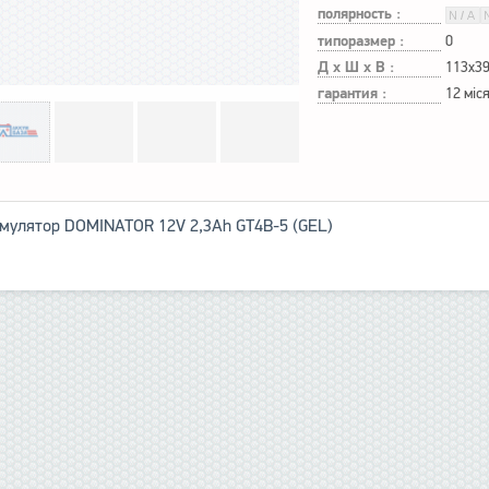
полярность :
типоразмер :
0
Д х Ш х В :
113x3
гарантия :
12 міс
мулятор DOMINATOR 12V 2,3Ah GT4B-5 (GEL)