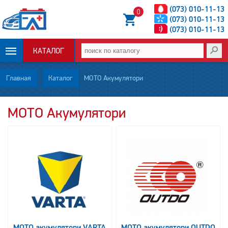
(073) 010-11-13
0
(073) 010-11-13
(073) 010-11-13
КАТАЛОГ
ОПЛАТА И
Главная
Каталог
МОТО Акумулятори
ДОСТАВКА
МОТО Акумулятори
НОВОСТИ
СТАТЬИ
О НАС
КОНТАКТЫ
МОТО акумулятори VARTA
МОТО акумулятори OUTDO