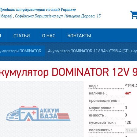
Продажа аккумуляторов по всей Украине
й берег) , Софіївська Борщагівка вул. Кільцева Дорога, 15
И
СТАТЬИ
О НАС
КОНТАКТЫ
умулятори DOMINATOR
Акумулятор DOMINATOR 12V 9Ah YT9B-4 (GEL) куп
кумулятор DOMINATOR 12V 9
код :
YT9B-
наличие :
нет
производитель :
маркировка :
0
емкость :
9
пусковой ток :
120
полярность :