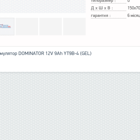
типоразмер :
0
Д х Ш х В :
150x7
гарантия :
6 місяц
мулятор DOMINATOR 12V 9Ah YT9B-4 (GEL)