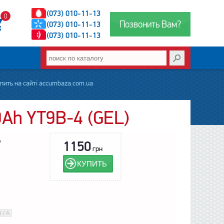
(073) 010-11-13
0
Позвонить Вам?
(073) 010-11-13
(073) 010-11-13
ить на сайті accumbaza.com.ua
Ah YT9B-4 (GEL)
4
1150
грн
КУПИТЬ