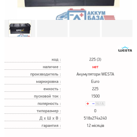
код :
225 (3)
наличие :
нет
производитель :
Акумулятори WESTA
маркировка :
Euro
емкость :
225
пусковой ток :
1500
полярность :
типоразмер :
0
Д х Ш х В :
518x274x240
гарантия :
12 місяців