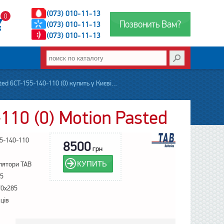
(073) 010-11-13
0
Позвонить Вам?
(073) 010-11-13
(073) 010-11-13
140-110 (0) купить у Києві на сайті accumbaza.com.ua
10 (0) Motion Pasted
5-140-110
8500
грн
КУПИТЬ
лятори TAB
5
70x285
яців