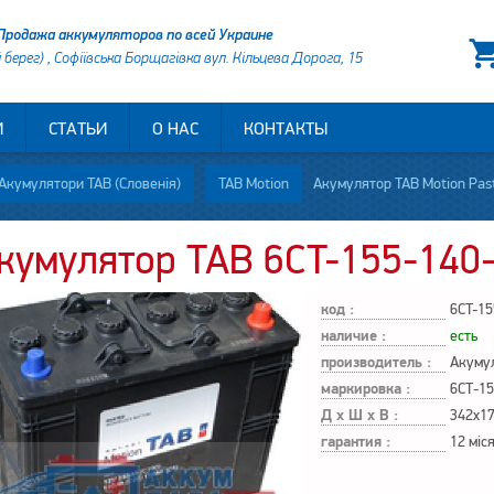
Продажа аккумуляторов по всей Украине
й берег) , Софіївська Борщагівка вул. Кільцева Дорога, 15
И
СТАТЬИ
О НАС
КОНТАКТЫ
Акумулятори TAB (Словенія)
TAB Motion
Акумулятор TAB Motion Pasted 6CT-155-
кумулятор TAB 6CT-155-140-1
код :
6CT-15
наличие :
есть
производитель :
Акуму
маркировка :
6СТ-15
Д х Ш х В :
342x1
гарантия :
12 міс