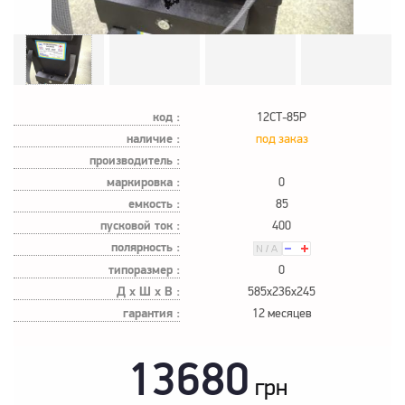
код :
12СТ-85Р
наличие :
под заказ
производитель :
маркировка :
0
емкость :
85
пусковой ток :
400
полярность :
типоразмер :
0
Д х Ш х В :
585x236x245
гарантия :
12 месяцев
13680
грн