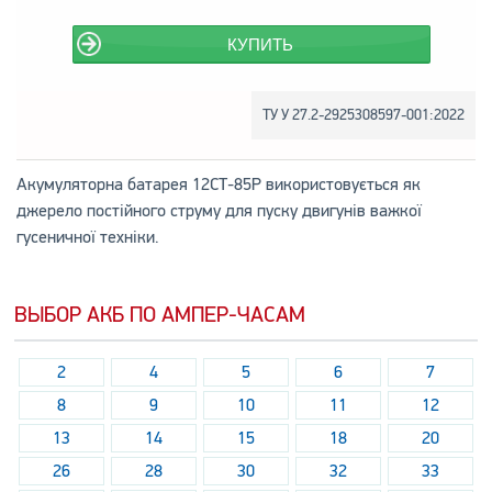
КУПИТЬ
ТУ У 27.2-2925308597-001:2022
Акумуляторна батарея 12СТ-85Р використовується як
джерело постійного струму для пуску двигунів важкої
гусеничної техніки.
ВЫБОР АКБ ПО АМПЕР-ЧАСАМ
2
4
5
6
7
8
9
10
11
12
13
14
15
18
20
26
28
30
32
33