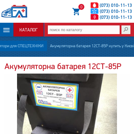
(073) 010-11-13
0
(073) 010-11-13
(073) 010-11-13
КАТАЛОГ
ОПЛАТА И
ятори для СПЕЦТЕХНІКИ
Акумуляторна батарея 12СТ-85Р купить у Києві
ДОСТАВКА
Акумуляторна батарея 12СТ-85Р
НОВОСТИ
СТАТЬИ
О НАС
КОНТАКТЫ