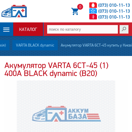
(073) 010-11-13
0
(073) 010-11-13
(073) 010-11-13
КАТАЛОГ
ОПЛАТА И
хія)
VARTA BLACK dynamic
Акумулятор VARTA 6СТ-45 купить у Києві
ДОСТАВКА
Акумулятор VARTA 6СТ-45 (1)
400А BLACK dynamic (B20)
НОВОСТИ
СТАТЬИ
О НАС
КОНТАКТЫ