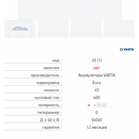
код :
45 (1)
наличие :
нет
производитель :
Акумулятори VARTA
маркировка :
Euro
емкость :
45
пусковой ток :
400
полярность :
типоразмер :
0
Д х Ш х В :
0x0x0
гарантия :
12 месяцев