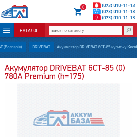
(073) 010-11-13
0
(073) 010-11-13
(073) 010-11-13
КАТАЛОГ
ОПЛАТА И
 (Болгарія)
DRIVEBAT
Акумулятор DRIVEBAT 6СТ-85 купить у Києві
ДОСТАВКА
Акумулятор DRIVEBAT 6СТ-85 (0)
780A Premium (h=175)
НОВОСТИ
СТАТЬИ
О НАС
КОНТАКТЫ