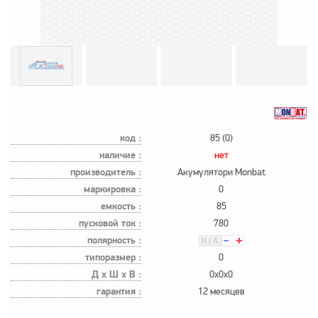
код :
85 (0)
наличие :
нет
производитель :
Акумулятори Monbat
маркировка :
0
емкость :
85
пусковой ток :
780
полярность :
типоразмер :
0
Д х Ш х В :
0x0x0
гарантия :
12 месяцев