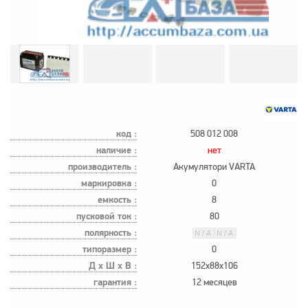
код :
508 012 008
наличие :
нет
производитель :
Акумулятори VARTA
маркировка :
0
емкость :
8
пусковой ток :
80
полярность :
типоразмер :
0
Д х Ш х В :
152x88x106
гарантия :
12 месяцев