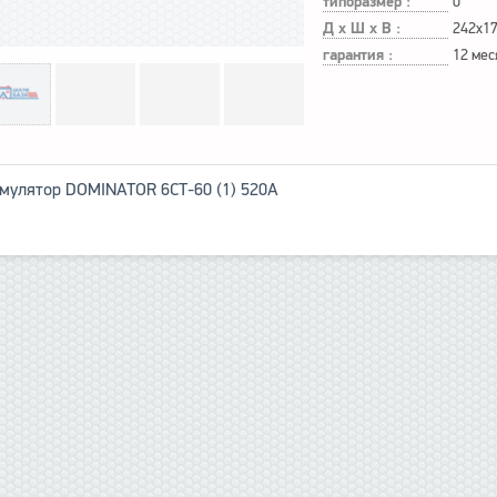
типоразмер :
0
Д х Ш х В :
242x1
гарантия :
12 мес
мулятор DOMINATOR 6СТ-60 (1) 520А