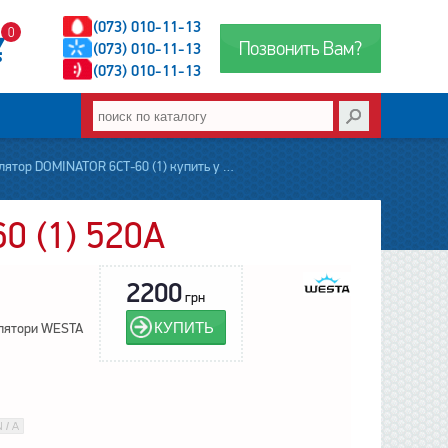
(073) 010-11-13
0
Позвонить Вам?
(073) 010-11-13
(073) 010-11-13
ятор DOMINATOR 6СТ-60 (1) купить у Києві
0 (1) 520А
2200
грн
КУПИТЬ
лятори WESTA