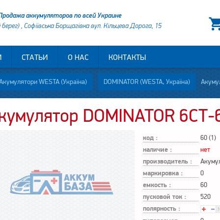
Продажа аккумуляторов по всей Украине
й берег) , Софіївська Борщагівка вул. Кільцева Дорога, 15
И
СТАТЬИ
О НАС
КОНТАКТЫ
Акумулятори WESTA (Україна)
DOMINATOR (WESTA, Україна)
Акумул
кумулятор DOMINATOR 6СТ-6
код :
60 (1)
наличие :
нет
производитель :
Акуму
маркировка :
0
емкость :
60
пусковой ток :
520
полярность :