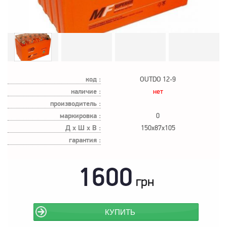
код :
OUTDO 12-9
наличие :
нет
производитель :
маркировка :
0
Д х Ш х В :
150x87x105
гарантия :
1600
грн
КУПИТЬ