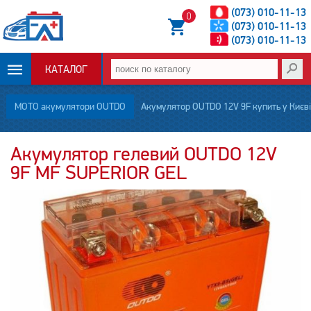
(073) 010-11-13
0
(073) 010-11-13
(073) 010-11-13
КАТАЛОГ
ОПЛАТА И
МОТО акумулятори OUTDO
Акумулятор OUTDO 12V 9F купить у Києві
ДОСТАВКА
Акумулятор гелевий OUTDO 12V
9F MF SUPERIOR GEL
НОВОСТИ
СТАТЬИ
О НАС
КОНТАКТЫ