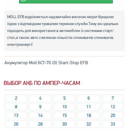
MOLL EFB відрізняється надзвичайно високою мікрогібридною
їздою з відповідним тривалим терміном служби.Тому він ідеально
підходить для використання в автомобілях із системами старт/
стоп,а також авто з великою кількістю споживачів споживачів
електроенергії
Акумулятор Moll 6CT-70 (0) Start-Stop EFB
ВЫБОР АКБ ПО АМПЕР-ЧАСАМ
2
4
5
6
7
8
9
10
11
12
13
14
15
18
20
26
28
30
32
33