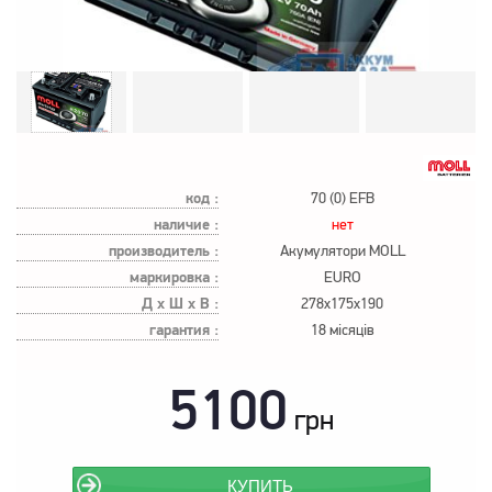
код :
70 (0) EFB
наличие :
нет
производитель :
Акумулятори MOLL
маркировка :
EURO
Д х Ш х В :
278x175x190
гарантия :
18 місяців
5100
грн
КУПИТЬ