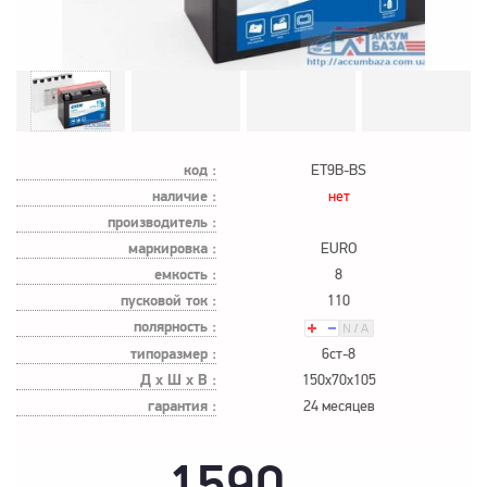
код :
ET9B-BS​
наличие :
нет
производитель :
маркировка :
EURO
емкость :
8
пусковой ток :
110
полярность :
типоразмер :
6ст-8
Д х Ш х В :
150x70x105
гарантия :
24 месяцев
1590