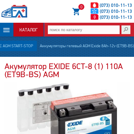
(073) 010-11-13
0
(073) 010-11-13
(073) 010-11-13
КАТАЛОГ
ОПЛАТА И
E AGM START-STOP
Аккумуляторы гелевый AGM Exide 8Ah-12v (ET9B-BS​)
ДОСТАВКА
Акумулятор EXIDE 6CT-8 (1) 110A
(ET9B-BS​) AGM
НОВОСТИ
СТАТЬИ
О НАС
КОНТАКТЫ